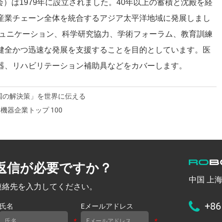
）は1979年に設立されました。40年以上の蓄積と沈殿を経
産業チェーン全体を統合するアジア太平洋地域に発展しまし
ミュニケーション、科学研究協力、学術フォーラム、教育訓練
健全かつ迅速な発展を支援することを目的としています。医
器、リハビリテーション補助具などをカバーします。
ー「中国の解決策」を世界に伝える
中国の医療機器企業トップ 100
返信が必要ですか？
中国 上
連絡先を入力してください。
+86
氏名
Eメールアドレス
*
*