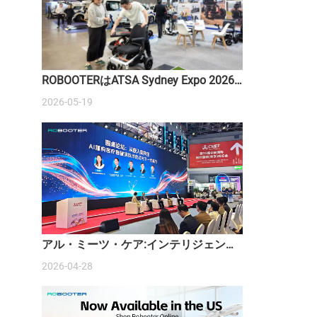
ROBOOTERはATSA Sydney Expo 2026
でスマートモビリティソリューション
2026-05-19
を紹介します
アル・ミーツ・ケア:インテリジェント
医療機器の台頭
2026-04-28