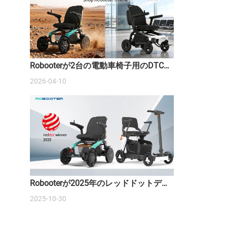
Robooterが2台の電動車椅子用のDTCウ
ェブサイトを開設しました。
2026-04-10
Robooterが2025年のレッドドットデザ
イン賞を2つ受賞し、スマートモビリテ
2025-10-30
ィの未来を再定義しました。