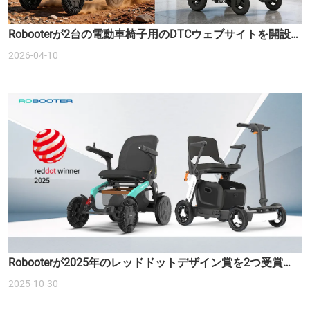
Robooterが2台の電動車椅子用のDTCウェブサイトを開設
しました。
2026-04-10
Robooterが2025年のレッドドットデザイン賞を2つ受賞
し、スマートモビリティの未来を再定義しました。
2025-10-30