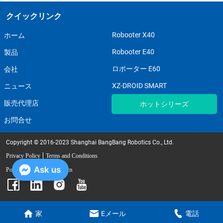
クイックリンク
Robooter X40
ホーム
Robooter E40
製品
ロボーター E60
会社
XZ-DROID SMART
ニュース
販売代理店
ホットシリーズ
お問合せ
Copyright © 2016-2023 Shanghai BangBang Robotics Co., Ltd.
Privacy Policy
Terms and Conditions
Ask us
Powered by iglobalwin.com
家
Eメール
電話