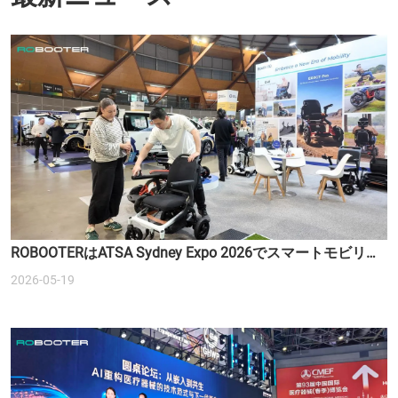
ROBOOTERはATSA Sydney Expo 2026でスマートモビリテ
ィソリューションを紹介します
2026-05-19