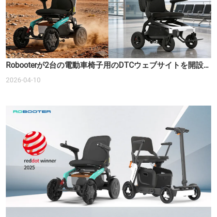
Robooterが2台の電動車椅子用のDTCウェブサイトを開設
しました。
2026-04-10