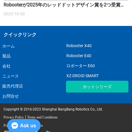
Robooterが2025年のレッドドットデザイン賞を2つ受賞
し、スマートモビリティの未来を再定義しました。
2025-10-30
クイックリンク
Robooter X40
ホーム
Robooter E40
製品
ロボーター E60
会社
XZ-DROID SMART
ニュース
販売代理店
ホットシリーズ
お問合せ
Copyright © 2016-2023 Shanghai BangBang Robotics Co., Ltd.
Privacy Policy
Terms and Conditions
Ask us
Powered by iglobalwin.com